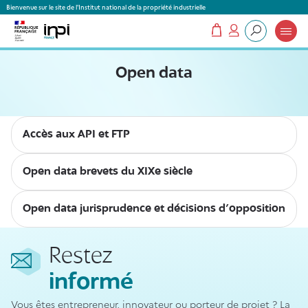
Panneau de gestion des cookies
Bienvenue sur le site de l'Institut national de la propriété industrielle
Mon panier
Mon compte
Que recherchez-vous ?
Open data
Accès aux API et FTP
Open data brevets du XIXe siècle
Open data jurisprudence et décisions d'opposition
Restez
informé
Vous êtes entrepreneur, innovateur ou porteur de projet ? La