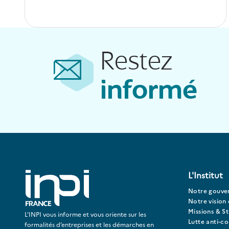
Restez
informé
L'Institut
Notre gouve
Notre vision 
Missions & St
L'INPI vous informe et vous oriente sur les
Lutte anti-c
formalités d’entreprises et les démarches en