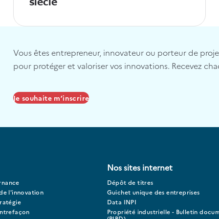
siècle
Vous êtes entrepreneur, innovateur ou porteur de projet 
pour protéger et valoriser vos innovations. Recevez cha
Je souhaite m’inscrire
Nos sites internet
rnance
Dépôt de titres
de l'innovation
Guichet unique des entreprises
ratégie
Data INPI
ontrefaçon
Propriété industrielle - Bulletin docu
(PIBD)