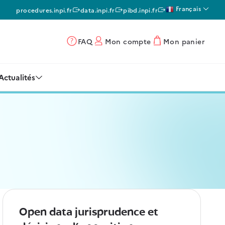
Français
procedures.inpi.fr
data.inpi.fr
pibd.inpi.fr
FAQ
Mon compte
Mon panier
Actualités
Open data jurisprudence et