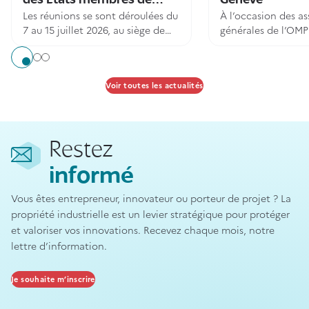
des États membres de
Genève
Tournerie et tabletterie du massif du Jura
Les réunions se sont déroulées du
À l’occasion des a
l’OMPI
7 au 15 juillet 2026, au siège de
générales de l’OMPI
l’OMPI, à Genève
francophone de la 
intellectuelle renf
Aller à l'élément 1
Aller à l'élément 2
Aller à l'élément 3
attractivité
Voir toutes les actualités
Restez
informé
Vous êtes entrepreneur, innovateur ou porteur de projet ? La
propriété industrielle est un levier stratégique pour protéger
et valoriser vos innovations. Recevez chaque mois, notre
lettre d’information.
Je souhaite m’inscrire