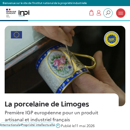
Panneau de gestion des cookies
Bienvenue sur le site de l'Institut national de la propriété industrielle
Mon panier
Mon compte
Que recherchez-vous ?
La porcelaine de Limoges
Première IGP européenne pour un produit
artisanal et industriel français
Internationale
Propriété intellectuelle
Publié le
11 mai 2026