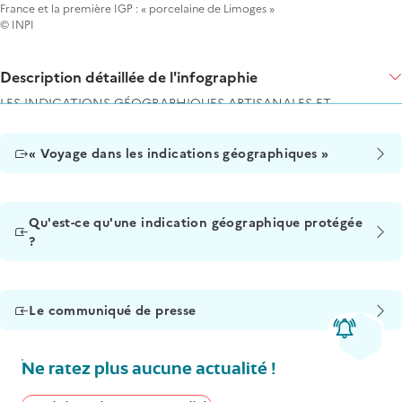
France et la première IGP : « porcelaine de Limoges »
© INPI
Items
Description détaillée de l'infographie
LES INDICATIONS GÉOGRAPHIQUES ARTISANALES ET
INDUSTRIELLES
Titre
« Voyage dans les indications géographiques »
Une IGP met en évidence une zone géographique française
précise et détermine les qualités caractéristiques du produit
originaire de cette zone.
Qu'est-ce qu'une indication géographique protégée
Liste des indications géographiques protégées enregistrées
?
(nouvelle procédure européenne) :
Porcelaine de Limoges
Le communiqué de presse
Liste des indications géographiques protégées homologuées
(procédure française) :
Siège de Liffol
Ne ratez plus aucune actualité !
Granit de Bretagne