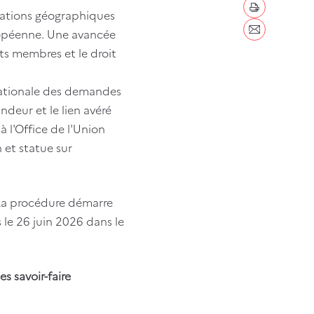
imprimer
cations géographiques
uropéenne. Une avancée
Envoyer par c
ts membres et le droit
e nationale des demandes
ndeur et le lien avéré
 à l'Office de l'Union
 et statue sur
. La procédure démarre
 le 26 juin 2026 dans le
s savoir-faire