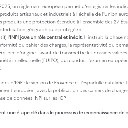
2025, un règlement européen permet d'enregistrer les indi
 produits artisanaux et industriels à l'échelle de l'Union e
es produits une protection étendue à l'ensemble des 27 Éta
l « Indication géographique protégée ».
if,
l'INPI joue un rôle central et inédit
. Il instruit la phas
onformité du cahier des charges, la représentativité du dema
rritoire d'origine - avant de transmettre les dossiers validés
iété intellectuelle (EUIPO), qui conduit l'examen européen
.
des d’IGP : le santon de Provence et l’espadrille catalane
ement européen, avec la publication des cahiers de charges
ase de données INPI sur les IGP.
t une étape clé dans le processus de reconnaissance de ce