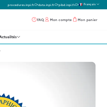
Français
procedures.inpi.fr
data.inpi.fr
pibd.inpi.fr
FAQ
Mon compte
Mon panier
Actualités
e