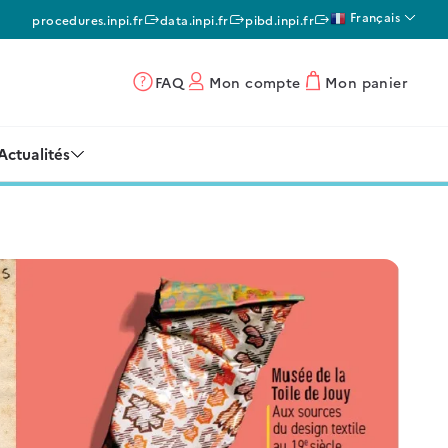
Français
procedures.inpi.fr
data.inpi.fr
pibd.inpi.fr
FAQ
Mon compte
Mon panier
Actualités