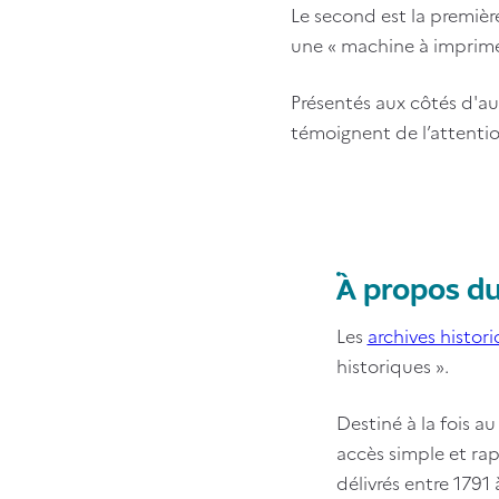
Le second est la premièr
une « machine à imprimer
Présentés aux côtés d'aut
témoignent de l’attention
Titre
À propos du 
Contenu
Les
archives histori
historiques ».
Destiné à la fois a
accès simple et rap
délivrés entre 179