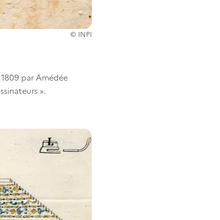
© INPI
il 1809 par Amédée
ssinateurs ».