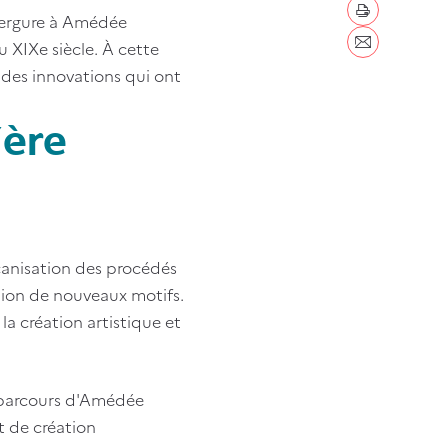
imprimer
nvergure à Amédée
u XIXe siècle. À cette
Envoyer par c
s des innovations qui ont
'ère
canisation des procédés
ation de nouveaux motifs.
la création artistique et
le parcours d'Amédée
t de création