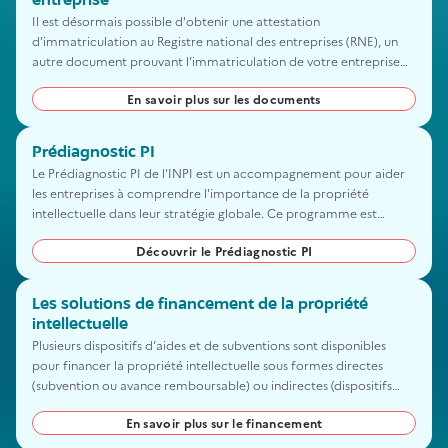
entreprise
Il est désormais possible d'obtenir une attestation
d'immatriculation au Registre national des entreprises (RNE), un
autre document prouvant l’immatriculation de votre entreprise
que l’extrait Kbis.
En savoir plus sur les documents
Prédiagnostic PI
Le Prédiagnostic PI de l'INPI est un accompagnement pour aider
les entreprises à comprendre l'importance de la propriété
intellectuelle dans leur stratégie globale. Ce programme est
destiné aux entrepreneurs qui souhaitent développer leur activité
Découvrir le Prédiagnostic PI
et qui ont besoin d'un plan d'actions en matière de propriété
intellectuelle. Cet accompagnement est gratuit et confidentiel.
Les solutions de financement de la propriété
intellectuelle
Plusieurs dispositifs d’aides et de subventions sont disponibles
pour financer la propriété intellectuelle sous formes directes
(subvention ou avance remboursable) ou indirectes (dispositifs
fiscaux). Elles ont pour but de soutenir la capacité des entreprises
En savoir plus sur le financement
françaises à créer et à innover pendant les différentes phases de
leur projet.