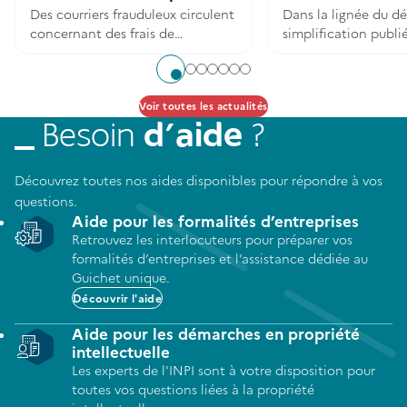
Des courriers frauduleux circulent
Dans la lignée du d
concernant des frais de
simplification publié 
formalités d'entreprises.
2026, un arrêté a été
juillet 2026 au Journa
Aller à l'élément 1
Aller à l'élément 2
Aller à l'élément 3
Aller à l'élément 4
Aller à l'élément 5
Aller à l'élément 6
Aller à l'élément 7
pour mettre en conf
Voir toutes les actualités
code de la propriét
intellectuelle.
Besoin
d’aide
?
Découvrez toutes nos aides disponibles pour répondre à vos
questions.
Aide pour les formalités d’entreprises
Retrouvez les interlocuteurs pour préparer vos
formalités d’entreprises et l’assistance dédiée au
Guichet unique.
Découvrir l'aide
Aide pour les démarches en propriété
intellectuelle
Les experts de l'INPI sont à votre disposition pour
toutes vos questions liées à la propriété