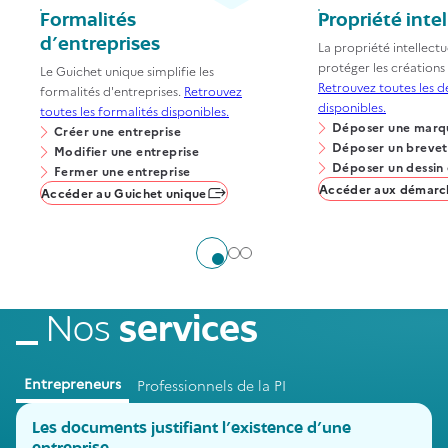
Formalités
Propriété intel
d'entreprises
La propriété intellectue
protéger les créations 
Le Guichet unique simplifie les
Retrouvez toutes les 
formalités d'entreprises.
Retrouvez
disponibles.
toutes les formalités disponibles.
Déposer une marq
Créer une entreprise
Déposer un brevet
Modifier une entreprise
Déposer un dessin
Fermer une entreprise
Accéder aux démarc
Accéder au Guichet unique
Aller à l'élément 1
Aller à l'élément 2
Aller à l'élément 3
Nos
services
Entrepreneurs
Professionnels de la PI
Les documents justifiant l’existence d’une