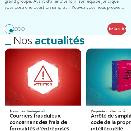
grand groupe. Avant d'aller plus loin, son équipe juridique
vous pose une question simple : « Pouvez-vous nous prouver
que vous êtes bien propriétaire de ce que vous nous vendez ?
»
Lire la suite
Aller à l'élément 1
Aller à l'élément 2
Aller à l'élément 3
Aller à l'élément 4
Nos
actualités
Formalités d’entreprises
Propriété intellectuelle
Courriers frauduleux
Arrêté de simpli
concernant des frais de
code de la propr
formalités d'entreprises
intellectuelle