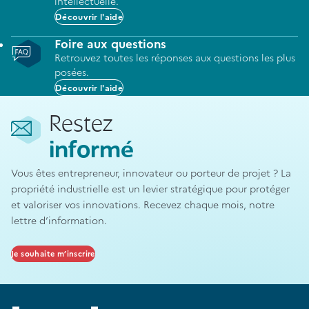
intellectuelle.
Découvrir l'aide
Foire aux questions
Retrouvez toutes les réponses aux questions les plus
posées.
Découvrir l'aide
Restez
informé
Vous êtes entrepreneur, innovateur ou porteur de projet ? La
propriété industrielle est un levier stratégique pour protéger
et valoriser vos innovations. Recevez chaque mois, notre
lettre d’information.
Je souhaite m’inscrire